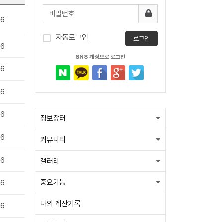
06
자동로그인
로그인
06
SNS 계정으로 로그인
06
06
06
정보장터
06
커뮤니티
06
갤러리
중요기능
06
나의 계산기록
06