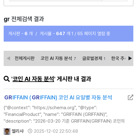
gr
전체검색 결과
게시판 -
6
개
/
게시물 -
647
개
1 / 65 페이지 열람 중
전체게시판
코인 AI 자동 분석
글로벌경제
한국 주식 AI
7
1
'
코인 AI 자동 분석
' 게시판 내 결과
GR
IFFAIN (
GR
IFFAIN) 코인 AI 요일별 자동 분석
{"@context": "https://schema.org", "@type":
"FinancialProduct", "name": "GRIFFAIN (GRIFFAIN)",
"description": "2026-03-20 기준 GRIFFAIN(GRIFFAIN) 코인의
실시간 AI 분석 정보, 주가, 기술적 지표 및 투자 전략 가이드를
엘리샤
2025-12-02 22:50:48
제공합니다.", "url": "ht…