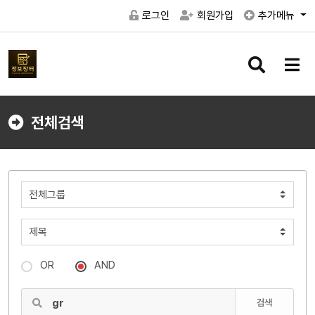
로그인
회원가입
추가메뉴
검
메
색
뉴
버
버
튼
튼
전체검색
OR
AND
검색