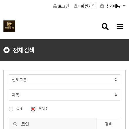
로그인
회원가입
추가메뉴
검
메
색
뉴
버
버
튼
튼
전체검색
OR
AND
검색