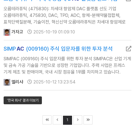
오름테라퓨틱 (475830): 차세대 항암제 DAC 플랫폼 선도 기업
오름테라퓨틱, 475830, DAC, TPD, ADC, 항체-분해약물접합체,
표적단백질분해, 기술이전, 혁신신약 오름테라퓨틱은 차세대 항암제로
주목받는 DAC(Degrader-Antibody Conjugate) 플랫폼을 개발하는
가자고
2025-10-19 01:09:10
혁신 신약 기업입니다. DAC는 기존 ADC(항체약물접합체) 기술에
TPD(표적단백질분해) 기술을 융합한 것으로, 암세포를 더욱 정확히
SIMP
AC
(009160) 주식 입문자를 위한 투자 분석
표적하고, 질병을 유발하는 단백질 자체를 분해하여 치료 효율을 극…
SIMPAC (009160) 주식 입문자를 위한 투자 분석 SIMPAC은 산업 기계
및 금속 가공 기술을 기반으로 성장한 기업입니다. 주력 사업은 프레스
기계 제조 및 판매이며, 국내 시장 점유율 1위를 차지하고 있습니다.
프레스 기계는 자동차, 가전, 항공우주 등 다양한 산업의 핵심 부품
엘리샤
2025-10-12 13:23:54
제조에 필수적인 장비입니다. 또한, 합금철(Ferro-Silicon, Fe-Si) 생산
및 철스크랩(고철) 트레이딩 등의 금속 관련 사업도 영위하고 있어 사업
포트폴리오의 다각화를 이루고 있습니다. 1.…
'한국 회사' 결과 더보기
1