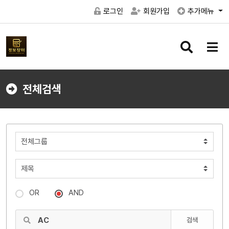
로그인
회원가입
추가메뉴
검
메
색
뉴
버
버
튼
튼
전체검색
OR
AND
검색