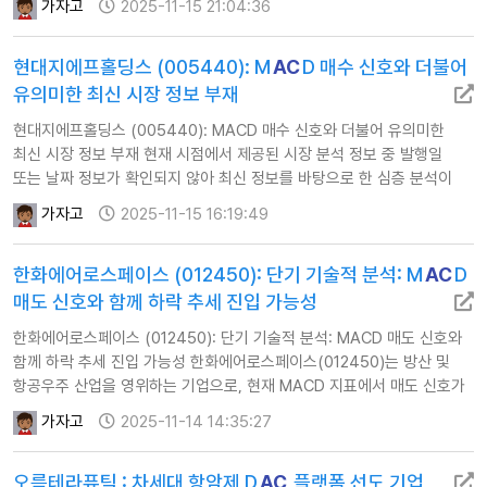
가자고
2025-11-15 21:04:36
않거나 관련 정보를 찾을 수 없어 시의성 검증을 통과하지 못했습니다.
따라서 현재로서는 명확한 투자 근거 확보에 어려움이 있습니다. 분석에
현대지에프홀딩스 (005440): M
AC
D 매수 신호와 더불어
활용된 정보 출처 …
유의미한 최신 시장 정보 부재
현대지에프홀딩스 (005440): MACD 매수 신호와 더불어 유의미한
최신 시장 정보 부재 현재 시점에서 제공된 시장 분석 정보 중 발행일
또는 날짜 정보가 확인되지 않아 최신 정보를 바탕으로 한 심층 분석이
어렵습니다. 다만, AI 추천 기술 지표상 MACD에서 매수 신호가 감지되어
가자고
2025-11-15 16:19:49
상승 추세 가능성을 시사하고 있습니다. 하지만 이를 뒷받침할 만한
구체적인 시장 이슈나 성장 동력, 리스크 요인에 대한 최신 정보가
한화에어로스페이스 (012450): 단기 기술적 분석: M
AC
D
부족하여 종합적인 투자 판단에는 한계가 있습니다. 분석에 활용…
매도 신호와 함께 하락 추세 진입 가능성
한화에어로스페이스 (012450): 단기 기술적 분석: MACD 매도 신호와
함께 하락 추세 진입 가능성 한화에어로스페이스(012450)는 방산 및
항공우주 산업을 영위하는 기업으로, 현재 MACD 지표에서 매도 신호가
발생하며 단기적인 하락 추세 진입 가능성을 시사하고 있습니다. 이는
가자고
2025-11-14 14:35:27
투자자들에게 주의를 요구하는 신호로 해석될 수 있습니다. 분석에
활용된 정보 출처 tossinvest.com comp.fnguide.com …
오름테라퓨틱 : 차세대 항암제 D
AC
플랫폼 선도 기업