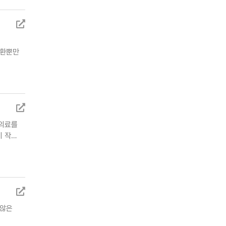
질환뿐만
는 의료를
기 작…
지 않은