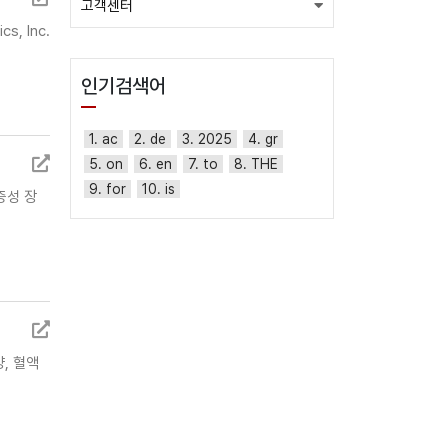
고객센터
s, Inc.
인기검색어
1. ac
2. de
3. 2025
4. gr
5. on
6. en
7. to
8. THE
9. for
10. is
염증성 장
양, 혈액