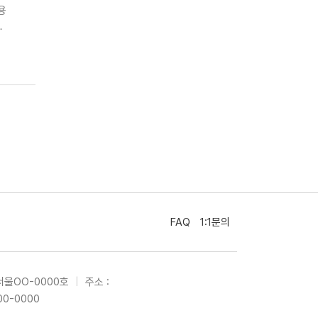
환용
…
FAQ
1:1문의
서울OO-0000호
|
주소 :
00-0000