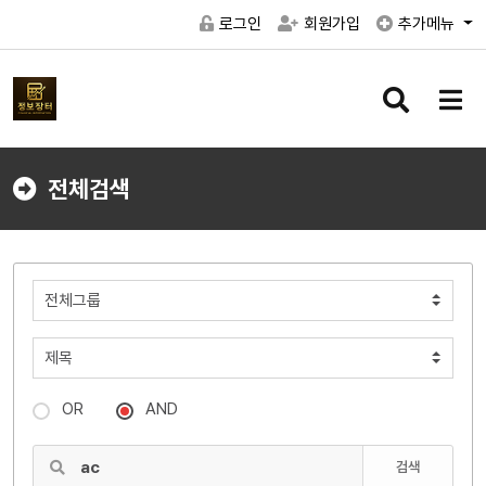
로그인
회원가입
추가메뉴
검
메
색
뉴
버
버
튼
튼
전체검색
OR
AND
검색