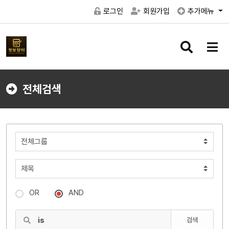
로그인
회원가입
추가메뉴
검
메
색
뉴
버
버
튼
튼
전체검색
OR
AND
검색