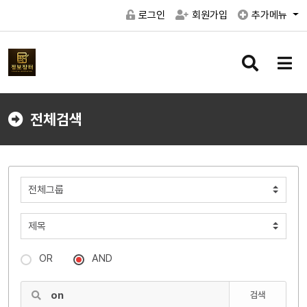
로그인
회원가입
추가메뉴
검
메
색
뉴
버
버
튼
튼
전체검색
OR
AND
검색