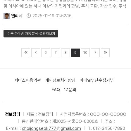
및 아시아에 있는 하나 이상의 기업과의 합병, 주식 교환, 자산 인수, 주식
구매, 재편성 또는 유사한 사업 결합을 수행하는 데 중점을…
엘리샤
2025-11-19 01:52:16
'미국 주식 AI 자동 분석' 결과 더보기
6
7
8
9
10
서비스이용약관
개인정보처리방침
이메일무단수집거부
FAQ
1:1문의
정보장터
|
대표 : 정보장터
|
사업자등록번호 : OOO-OO-OOOOO
|
통신판매업번호 : 제2025-서울OO-0000호
|
주소 :
E-mail :
choijongseok777@gmail.com
|
T. 012-3456-7890