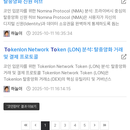
통해 확장성과 효율성을 개선…
탈중앙화 신원 허브
코인 입문자를 위한 Nomina Protocol (NMA) 분석: 프라이버시 중심의
탈중앙화 신원 허브 Nomina Protocol (NMA)은 사용자가 자신의
디지털 신원(Identity)과 데이터 소유권을 완벽하게 통제하도록 돕는
탈중앙화 신원(DID) 및 평판(Reputation) 관리 시스템입니다.
하늘이
2025-10-11 16:35:34
Nomina는 영지식 증명(Zero-Knowledge Proof, ZKP) 기술을
핵심적으로 활용하여, 개인 정보를 노출하지 않고도 신뢰할 수 있는
To
kenlon Network
To
ken (LON) 분석: 탈중앙화 거래
정보를 검증하게 합니다. 이는 웹3 서비스, AI 생태계…
및 결제 프로토콜
코인 입문자를 위한 Tokenlon Network Token (LON) 분석: 탈중앙화
거래 및 결제 프로토콜 Tokenlon Network Token (LON)은
Tokenlon 탈중앙화 거래소(DEX)의 핵심 유틸리티 및 거버넌스
토큰입니다. Tokenlon은 이더리움 블록체인 기반의 결제 정산
하늘이
2025-10-11 16:14:15
프로토콜을 통해 안전하고 효율적인 토큰 간 교환 서비스를 제공하는
것을 목표로 합니다. LON 토큰은 생태계 참여자들의 이해관계를
일치시키고 플랫폼 확장을 장려하는 인센티브 역할을 수행합니다. …
'코인장터' 결과 더보기
1
2
3
4
5