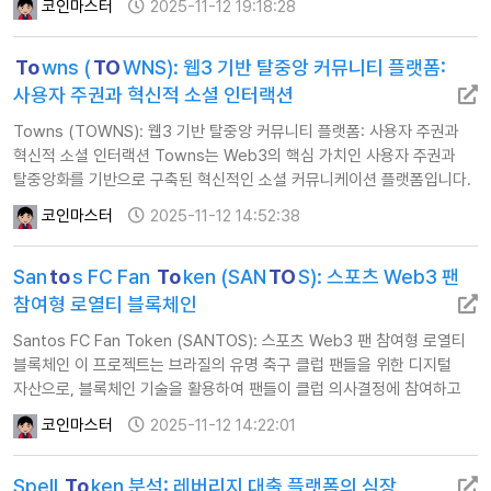
코인마스터
2025-11-12 19:18:28
프로젝트는 기존 금융 시스템의 엄격한 규제 및 컴플라이언스 요구사항을
충족시키면서도 디파이(DeFi)의 혁신적인 잠재력을 활용할 수 있는
To
wns (
TO
WNS): 웹3 기반 탈중앙 커뮤니티 플랫폼:
인프라를 구축하는 데 중점을 둡니다. 1. 핵심 기술 및 생태계 경쟁력 …
사용자 주권과 혁신적 소셜 인터랙션
Towns (TOWNS): 웹3 기반 탈중앙 커뮤니티 플랫폼: 사용자 주권과
혁신적 소셜 인터랙션 Towns는 Web3의 핵심 가치인 사용자 주권과
탈중앙화를 기반으로 구축된 혁신적인 소셜 커뮤니케이션 플랫폼입니다.
이 프로젝트는 개방적이고 검열 저항적인 환경에서 커뮤니티가 스스로
코인마스터
2025-11-12 14:52:38
소유하고 관리하며 상호 작용할 수 있도록 지원하며, 기존 중앙 집중식
소셜 미디어의 한계를 극복하는 새로운 대안을 제시합니다. 사용자에게
San
to
s FC Fan
To
ken (SAN
TO
S): 스포츠 Web3 팬
데이터와 정체성에 대한 완전한 통제권을 부여하여 진정한 의미의 분산된
소셜 경험을 제공합니다…
참여형 로열티 블록체인
Santos FC Fan Token (SANTOS): 스포츠 Web3 팬 참여형 로열티
블록체인 이 프로젝트는 브라질의 유명 축구 클럽 팬들을 위한 디지털
자산으로, 블록체인 기술을 활용하여 팬들이 클럽 의사결정에 참여하고
독점적인 경험을 얻을 수 있도록 설계되었습니다. BNB 스마트 체인 위에
코인마스터
2025-11-12 14:22:01
구축되어 빠르고 효율적인 트랜잭션을 지원하며, 팬과 클럽 간의
상호작용을 혁신하는 Web3 기반의 새로운 로열티 생태계를 구축합니다.
Spell
To
ken 분석: 레버리지 대출 플랫폼의 심장
이를 통해 단순히 응원하는 것을 넘어, 팬들이 클럽의 미래에 직접적인