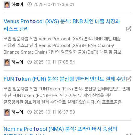
프로토콜입니다. 이는 EigenLayer와 같은 리스테이킹 인프라를
하늘이
2025-10-11 17:59:01
활용하여, 사용자들이 스테이킹된 ETH의 유동성을 유지하면서도 다양한
AVS(Actively Validated Services)의 보안을 제공하고 추가 수익을
Venus Pro
to
col (XVS) 분석: BNB 체인 대출 시장과
창출할 수 있게 합니다. LORENZO 토큰은 거버넌스, 네트워크 수…
리스크 관리
코인 입문자를 위한 Venus Protocol (XVS) 분석: BNB 체인 대출
시장과 리스크 관리 Venus Protocol (XVS)은 BNB Chain(구
Binance Smart Chain) 기반의 탈중앙화 금융(DeFi) 대출 및 담보
플랫폼입니다. 사용자는 다양한 암호화폐를 예치하고 이자를 얻거나,
하늘이
2025-10-11 17:05:54
이를 담보로 다른 자산을 대출할 수 있습니다. 특히, Venus는 한때
BUSD와 같은 주요 스테이블 코인 마켓을 중심으로 큰 성장을
FUN
To
ken (FUN) 분석: 분산형 엔터테인먼트 결제 수단
이루었으며, 자체 스테이블 코인인 VAI를 발행하는 독특한 기능을…
코인 입문자를 위한 FUNToken (FUN) 분석: 분산형 엔터테인먼트 결제
수단 FUNToken (FUN)은 온라인 카지노 및 게임 산업을 위한
탈중앙화된 암호화폐 결제 수단으로 설계되었습니다. 이 프로토콜은
빠르고 투명하며 공정한 게임 환경을 제공하는 것을 목표로 하며,
하늘이
2025-10-11 16:37:53
사용자들이 전통적인 금융 시스템의 제약 없이 국경을 넘어선 온라인
엔터테인먼트를 즐길 수 있도록 지원합니다. FUN은 현재 자체
Nomina Pro
to
col (NMA) 분석: 프라이버시 중심의
레이어1(Layer-1) 체인 개발 및 XFUN이라는 새로운 토큰으로의 전환을