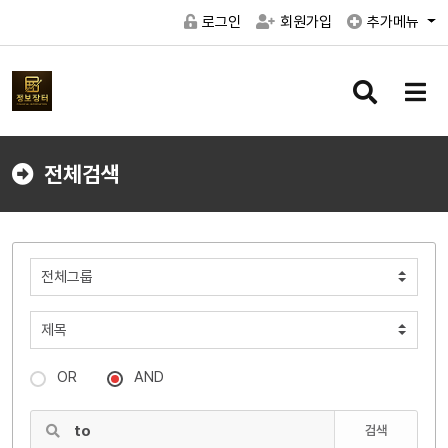
로그인
회원가입
추가메뉴
검
메
색
뉴
버
버
튼
튼
전체검색
OR
AND
검색