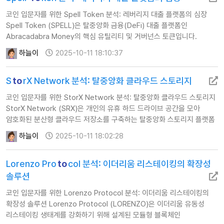
영향력을 행…
코인 입문자를 위한 Spell Token 분석: 레버리지 대출 플랫폼의 심장
Spell Token (SPELL)은 탈중앙화 금융(DeFi) 대출 플랫폼인
Abracadabra Money의 핵심 유틸리티 및 거버넌스 토큰입니다.
Abracadabra는 이자 농사(Yield Farming) 자산, 유동성 공급 토큰 등
하늘이
2025-10-11 18:10:37
다양한 형태의 이자 발생 자산(Yield-bearing Collateral)을 담보로
받아, 자체 발행 스테이블 코인인 Magic Internet Money (MIM)을
S
to
rX Network 분석: 탈중앙화 클라우드 스토리지
발행하고 대출해주는 서비스…
코인 입문자를 위한 StorX Network 분석: 탈중앙화 클라우드 스토리지
StorX Network (SRX)은 개인의 유휴 하드 드라이브 공간을 모아
암호화된 분산형 클라우드 저장소를 구축하는 탈중앙화 스토리지 플랫폼
(DCS)입니다. 이는 아마존 AWS나 구글 클라우드와 같은 중앙화된
하늘이
2025-10-11 18:02:28
서비스의 대안을 제시하며, 사용자에게 데이터 소유권과 높은 보안성을
제공하는 핵심 웹3 인프라입니다. SRX 토큰은 스토리지 사용자가
Lorenzo Pro
to
col 분석: 이더리움 리스테이킹의 확장성
지불하는 비용, 노드 운영자가 받아가는 보상, 그리고 네트워크 참여자의
스테이킹 담보에…
솔루션
코인 입문자를 위한 Lorenzo Protocol 분석: 이더리움 리스테이킹의
확장성 솔루션 Lorenzo Protocol (LORENZO)은 이더리움 유동성
리스테이킹 생태계를 강화하기 위해 설계된 모듈형 블록체인