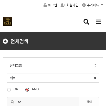
로그인
회원가입
추가메뉴
검
메
색
뉴
버
버
튼
튼
전체검색
OR
AND
검색