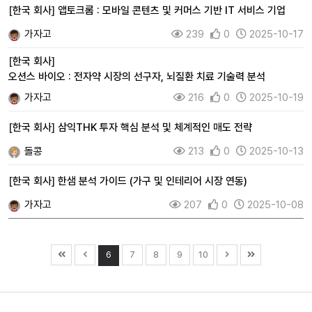
[
한국 회사
]
앱토크롬 : 모바일 콘텐츠 및 커머스 기반 IT 서비스 기업
가자고
239
0
2025-10-17
[
한국 회사
]
오션스 바이오 : 전자약 시장의 선구자, 뇌질환 치료 기술력 분석
가자고
216
0
2025-10-19
[
한국 회사
]
삼익THK 투자 핵심 분석 및 체계적인 매도 전략
돌콩
213
0
2025-10-13
[
한국 회사
]
한샘 분석 가이드 (가구 및 인테리어 시장 연동)
가자고
207
0
2025-10-08
6
7
8
9
10