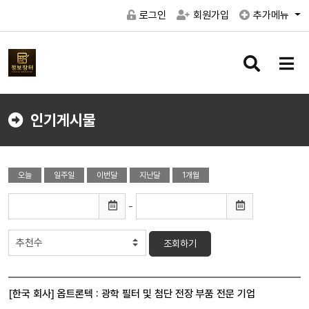
로그인
회원가입
추가메뉴
검
메
색
뉴
버
버
튼
튼
인기게시물
오늘
일주일
이번달
지난달
1개월
-
조회하기
[
한국 회사
]
옵트론텍 : 광학 필터 및 첨단 전장 부품 전문 기업