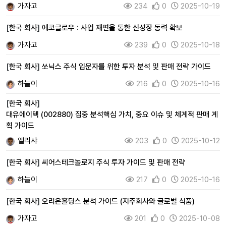
가자고
234
0
2025-10-19
[
한국 회사
]
에코글로우 : 사업 재편을 통한 신성장 동력 확보
가자고
239
0
2025-10-18
[
한국 회사
]
쏘닉스 주식 입문자를 위한 투자 분석 및 판매 전략 가이드
하늘이
216
0
2025-10-16
[
한국 회사
]
대유에이텍 (002880) 집중 분석핵심 가치, 중요 이슈 및 체계적 판매 계
획 가이드
엘리샤
203
0
2025-10-12
[
한국 회사
]
씨어스테크놀로지 주식 투자 가이드 및 판매 전략
하늘이
217
0
2025-10-16
[
한국 회사
]
오리온홀딩스 분석 가이드 (지주회사와 글로벌 식품)
가자고
201
0
2025-10-08