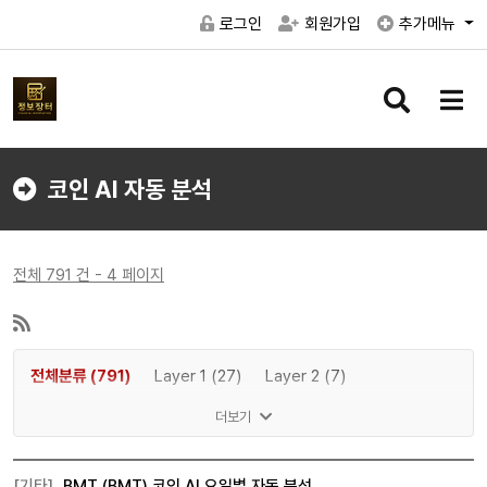
로그인
회원가입
추가메뉴
검
메
색
뉴
버
버
튼
튼
코인 AI 자동 분석
전체 791 건 - 4 페이지
전체분류 (791)
Layer 1 (27)
Layer 2 (7)
DeFi (96)
NFT (38)
Metaverse (4)
더보기
Gaming P2E (5)
AI (199)
Meme (25)
Web3 (4)
기타 (347)
[기타]
BMT (BMT) 코인 AI 요일별 자동 분석