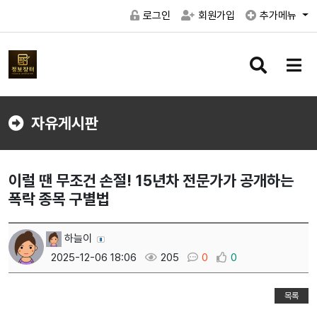
로그인
회원가입
추가메뉴
검
메
색
뉴
버
버
튼
튼
자유게시판
이럴 땐 무조건 손절! 15년차 전문가가 공개하는
폭락 종목 구별법
하늘이
2025-12-06 18:06
205
0
0
목록