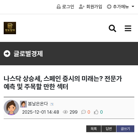
로그인
회원가입
추가메뉴
검
메
색
뉴
버
버
튼
튼
글로벌경제
나스닥 상승세, 스페인 증시의 미래는? 전문가
예측 및 주목할 만한 섹터
봄날은온다
2025-12-01 14:48
299
0
0
목록
답변
글쓰기