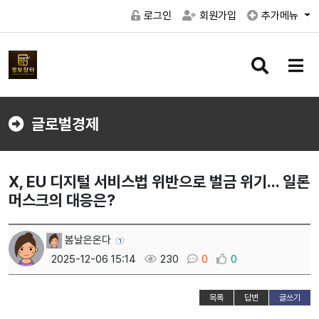
로그인
회원가입
추가메뉴
검
메
색
뉴
버
버
튼
튼
글로벌경제
X, EU 디지털 서비스법 위반으로 벌금 위기... 일론
머스크의 대응은?
봄날은온다
2025-12-06 15:14
230
0
0
목록
답변
글쓰기