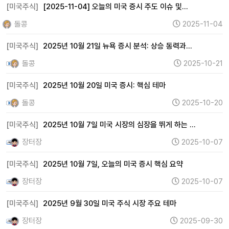
[미국주식]
[2025-11-04] 오늘의 미국 증시 주도 이슈 및…
돌콩
2025-11-04
[미국주식]
2025년 10월 21일 뉴욕 증시 분석: 상승 동력과…
돌콩
2025-10-21
[미국주식]
2025년 10월 20일 미국 증시: 핵심 테마
돌콩
2025-10-20
[미국주식]
2025년 10월 7일 미국 시장의 심장을 뛰게 하는 …
장터장
2025-10-07
[미국주식]
2025년 10월 7일, 오늘의 미국 증시 핵심 요약
장터장
2025-10-07
[미국주식]
2025년 9월 30일 미국 주식 시장 주요 테마
장터장
2025-09-30