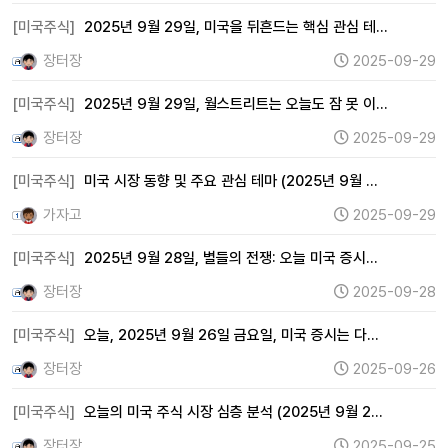
[미국주식]
2025년 9월 29일, 미국을 뒤흔드는 핵심 관심 테…
장터장
2025-09-29
[미국주식]
2025년 9월 29일, 월스트리트는 오늘도 잠 못 이…
장터장
2025-09-29
[미국주식]
미국 시장 동향 및 주요 관심 테마 (2025년 9월 …
가자고
2025-09-29
[미국주식]
2025년 9월 28일, 별들의 전쟁: 오늘 미국 증시…
장터장
2025-09-28
[미국주식]
오늘, 2025년 9월 26일 금요일, 미국 증시는 다…
장터장
2025-09-26
[미국주식]
오늘의 미국 주식 시장 심층 분석 (2025년 9월 2…
장터장
2025-09-25