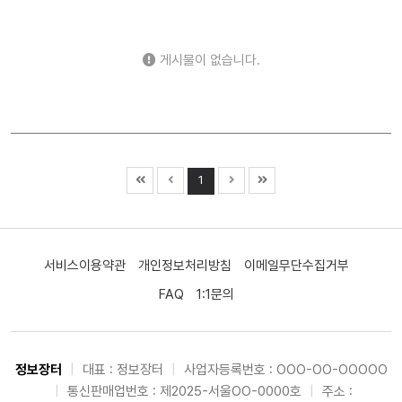
로봇 (0)
우주항공 (0)
자동차 (0)
조선 (0)
기계 (0)
방위산업 (0)
건설 (0)
바이오 (0)
게시물이 없습니다.
제약 (0)
의료기기 (0)
헬스케어 (0)
금융 (0)
증권 (0)
보험 (0)
은행 (0)
부동산 (0)
원자력 (0)
수소 (0)
풍력 (0)
태양광 (0)
에너지 (0)
화학 (0)
철강 (0)
금속 (0)
미디어 (0)
엔터테인먼트 (0)
1
광고 (0)
웹툰 (0)
여행 (0)
항공 (0)
카지노 (0)
면세점 (0)
화장품 (0)
의류 (0)
음식료 (0)
유통 (0)
해운 (0)
물류 (0)
교육 (0)
지주사 (0)
서비스이용약관
개인정보처리방침
이메일무단수집거부
기타 (0)
FAQ
1:1문의
정보장터
|
대표 : 정보장터
|
사업자등록번호 : OOO-OO-OOOOO
|
통신판매업번호 : 제2025-서울OO-0000호
|
주소 :