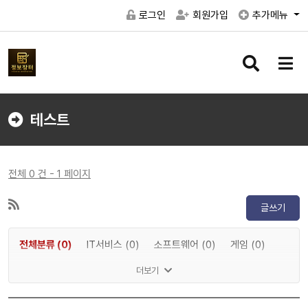
로그인
회원가입
추가메뉴
검
메
색
뉴
버
버
튼
튼
테스트
전체 0 건 - 1 페이지
글쓰기
전체분류 (0)
IT서비스 (0)
소프트웨어 (0)
게임 (0)
메타버스 (0)
인공지능 (0)
반도체 (0)
IT하드웨어 (0)
더보기
디스플레이 (0)
전기차 (0)
2차전지 (0)
자율주행 (0)