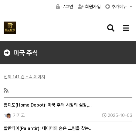
로그인
회원가입
추가메뉴
검
메
색
뉴
버
버
튼
튼
미국 주식
전체 141 건 - 4 페이지
홈디포(Home Depot): 미국 주택 시장의 심장,…
가자고
2025-10-03
팔란티어(Palantir): 데이터의 숨은 그림을 찾는…