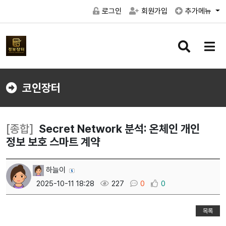
로그인
회원가입
추가메뉴
검
메
색
뉴
버
버
튼
튼
코인장터
[종합]
Secret Network 분석: 온체인 개인
정보 보호 스마트 계약
하늘이
2025-10-11 18:28
227
0
0
목록