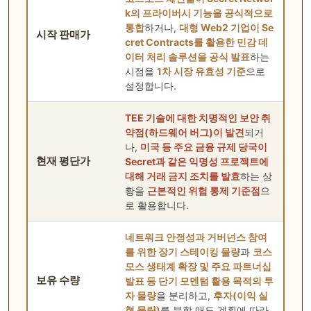
k의 프라이버시 기능을 공식적으로
통합
하거나,
대형 Web2 기업이 Se
시작 판매가
cret Contracts를 활용한 민감 데
이터 처리 솔루션을 공식 발표
하는
시점을
1차 시장 유효성 기준
으로
설정합니다.
TEE 기술에 대한 치명적인 보안 취
약점(하드웨어 버그)이 발견
되거
나,
미국 등 주요 금융 규제 당국이
현재 평단가
Secret과 같은 익명성 프로젝트에
대해 거래 금지 조치를 발효
하는 상
황을
근본적인 위험 통제 기준점
으
로 활용합니다.
네트워크 안정성과 거버넌스 참여
를 위한 장기 스테이킹 물량
과
코스
모스 생태계 확장 및 주요 파트너십
보유 수량
발표 등 단기 모멘텀 활용 목적의 투
자 물량
을 분리하고,
후자(이익 실
현 물량)
를 분할 매도 계획에 따라