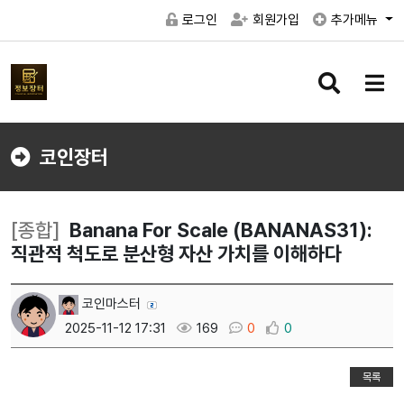
로그인
회원가입
추가메뉴
검
메
색
뉴
버
버
튼
튼
코인장터
[종합]
Banana For Scale (BANANAS31):
직관적 척도로 분산형 자산 가치를 이해하다
코인마스터
2025-11-12 17:31
169
0
0
목록