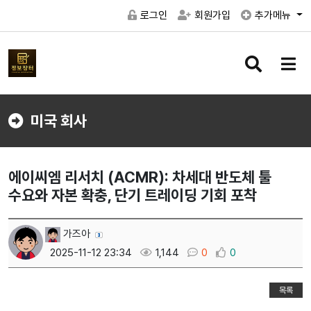
로그인
회원가입
추가메뉴
검
메
색
뉴
버
버
튼
튼
미국 회사
에이씨엠 리서치 (ACMR): 차세대 반도체 툴
수요와 자본 확충, 단기 트레이딩 기회 포착
가즈아
2025-11-12 23:34
1,144
0
0
목록