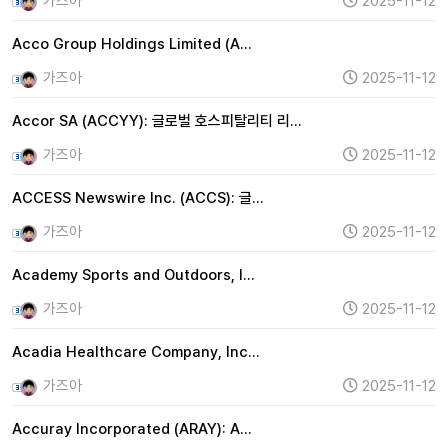
가즈아
2025-11-12
Acco Group Holdings Limited (A…
가즈아
2025-11-12
Accor SA (ACCYY): 글로벌 호스피탈리티 리…
가즈아
2025-11-12
ACCESS Newswire Inc. (ACCS): 글…
가즈아
2025-11-12
Academy Sports and Outdoors, I…
가즈아
2025-11-12
Acadia Healthcare Company, Inc…
가즈아
2025-11-12
Accuray Incorporated (ARAY): A…