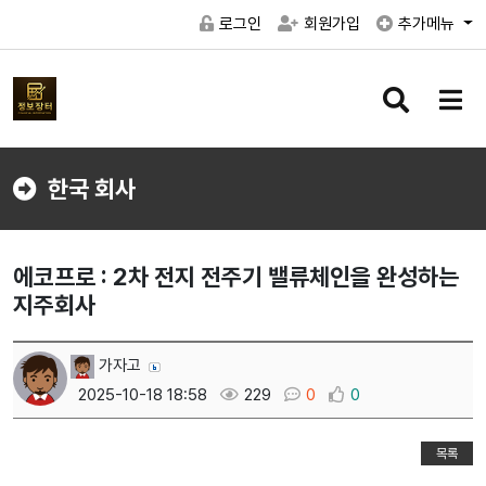
로그인
회원가입
추가메뉴
검
메
색
뉴
버
버
튼
튼
한국 회사
에코프로 : 2차 전지 전주기 밸류체인을 완성하는
지주회사
가자고
2025-10-18 18:58
229
0
0
목록