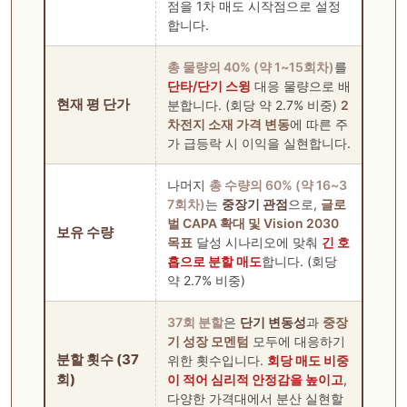
점을 1차 매도 시작점으로 설정
합니다.
총 물량의 40% (약 1~15회차)
를
단타/단기 스윙
대응 물량으로 배
현재 평 단가
분합니다. (회당 약 2.7% 비중)
2
차전지 소재 가격 변동
에 따른 주
가 급등락 시 이익을 실현합니다.
나머지
총 수량의 60% (약 16~3
7회차)
는
중장기 관점
으로,
글로
벌 CAPA 확대 및 Vision 2030
보유 수량
목표
달성 시나리오에 맞춰
긴 호
흡으로 분할 매도
합니다. (회당
약 2.7% 비중)
37회 분할
은
단기 변동성
과
중장
기 성장 모멘텀
모두에 대응하기
분할 횟수 (37
위한 횟수입니다.
회당 매도 비중
회)
이 적어 심리적 안정감을 높이고
,
다양한 가격대에서 분산 실현할