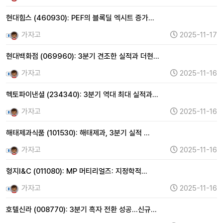
현대힘스 (460930): PEF의 블록딜 엑시트 증가…
가자고
2025-11-17
현대백화점 (069960): 3분기 견조한 실적과 더현…
가자고
2025-11-16
헥토파이낸셜 (234340): 3분기 역대 최대 실적과…
가자고
2025-11-16
해태제과식품 (101530): 해태제과, 3분기 실적 …
가자고
2025-11-16
형지I&C (011080): MP 머티리얼즈: 지정학적…
가자고
2025-11-16
호텔신라 (008770): 3분기 흑자 전환 성공…신규…