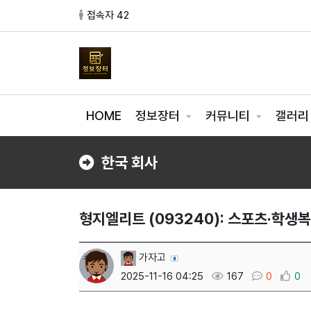
접속자 42
HOME
정보장터
커뮤니티
갤러
한국 회사
형지엘리트 (093240): 스포츠·학생
가자고
2025-11-16 04:25
167
0
0