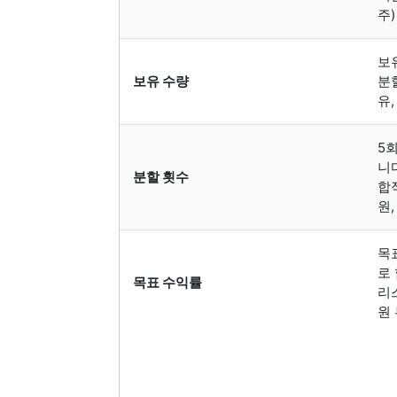
주)
보
보유 수량
분
유,
5
니다
분할 횟수
합적
원,
목표
로
목표 수익률
리스
원 