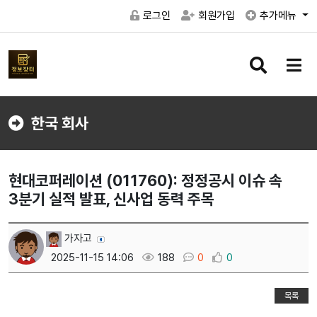
로그인
회원가입
추가메뉴
검
메
색
뉴
버
버
튼
튼
한국 회사
현대코퍼레이션 (011760): 정정공시 이슈 속
3분기 실적 발표, 신사업 동력 주목
가자고
2025-11-15 14:06
188
0
0
목록