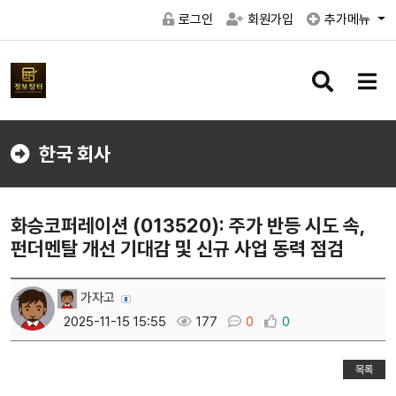
로그인
회원가입
추가메뉴
검
메
색
뉴
버
버
튼
튼
한국 회사
화승코퍼레이션 (013520): 주가 반등 시도 속,
펀더멘탈 개선 기대감 및 신규 사업 동력 점검
가자고
2025-11-15 15:55
177
0
0
목록