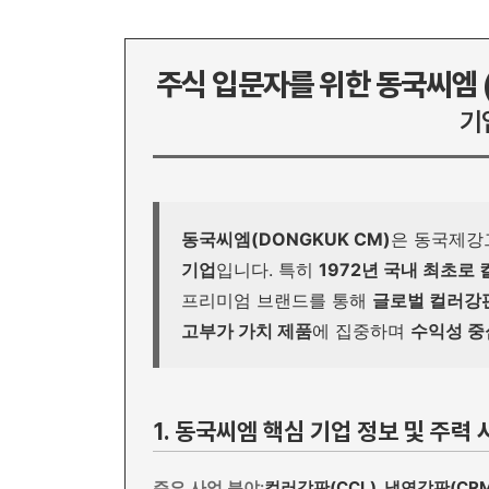
주식 입문자를 위한 동국씨엠 (
기
동국씨엠(DONGKUK CM)
은 동국제강
기업
입니다. 특히
1972년 국내 최초로
프리미엄 브랜드를 통해
글로벌 컬러강
고부가 가치 제품
에 집중하며
수익성 중
1. 동국씨엠 핵심 기업 정보 및 주력 
주요 사업 분야:
컬러강판(CCL), 냉연강판(CRM