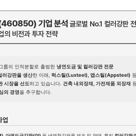
460850) 기업 분석
글로벌 No.1 컬러강판 
업의 비전과 투자 전략
그룹의 인적분할로 출범한
냉연도금 및 컬러강판 전문
 컬러강판을 생산
한 이래,
럭스틸(Luxteel), 앱스틸(Appsteel)
판 시장을 선도
하고 있습니다.
건축 내외장재, 가전제품 외장재
심의 경영
을 추구합니다.
사업
), 아연도금강판(GI)
등 냉연철강제품 제조 및 판매. 특히
컬러강판 