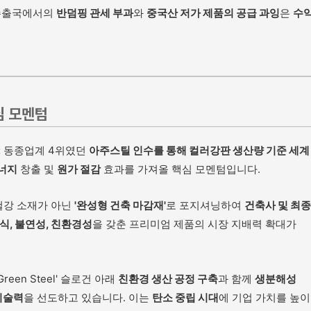
 수출국에서의
반덤핑 관세 부과
와
중국산 저가 제품의 공급 과잉
은
수
심 모멘텀
:
동종업계 4위였던
아주스틸 인수를 통해 컬러강판 생산량 기준 세계 
시너지
창출 및
원가 절감
효과를 가져올 핵심 모멘텀입니다.
철강 소재가 아닌
'완성형 건축 마감재'
로 포지셔닝하여
건축사 및 최종
식, 불연성, 친환경성
을 갖춘 프리미엄 제품의 시장 지배력 확대가
 Green Steel' 슬로건 아래
친환경 생산 공정 구축
과 함께
생분해성
기술력
을 선도하고 있습니다. 이는
탄소 중립 시대
에 기업 가치를 높