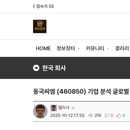
접속자 55
HOME
정보장터
커뮤니티
갤러
한국 회사
동국씨엠 (460850) 기업 분석 글로벌
엘리샤
2025-10-12 17:55
216
0
0