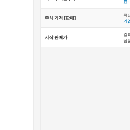
표:
목
주식 가격 [판매]
기
컬
시작 판매가
납품