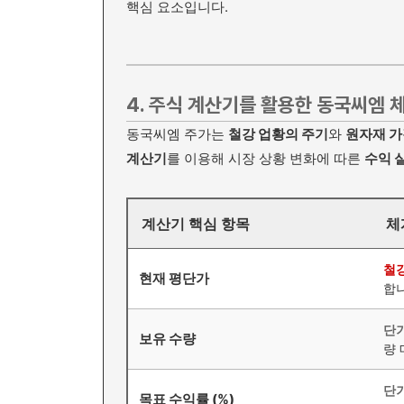
핵심 요소입니다.
4. 주식 계산기를 활용한 동국씨엠 
동국씨엠 주가는
철강 업황의 주기
와
원자재 가
계산기
를 이용해 시장 상황 변화에 따른
수익 
계산기 핵심 항목
체
철강
현재 평단가
합
단
보유 수량
량
단기
목표 수익률 (%)