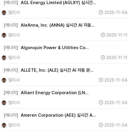
2차전지 (0)
자율주행 (0)
로봇 (0)
우주항공 (2)
[에너지]
AGL Energy Limited (AGLXY) 실시간…
자동차 (15)
조선 (0)
기계 (737)
방위산업 (0)
엘리샤
2025-11-04
건설 (11)
바이오 (0)
제약 (0)
의료기기 (1)
[에너지]
AleAnna, Inc. (ANNA) 실시간 AI 자동…
헬스케어 (0)
금융 (995)
증권 (0)
보험 (33)
엘리샤
2025-11-11
은행 (98)
부동산 (267)
원자력 (0)
수소 (0)
[에너지]
Algonquin Power & Utilities Co…
풍력 (0)
태양광 (0)
에너지 (360)
화학 (18)
엘리샤
2025-11-11
철강 (7)
금속 (281)
미디어 (0)
엔터테인먼트 (2)
광고 (0)
웹툰 (0)
여행 (1)
항공 (0)
카지노 (0)
[에너지]
ALLETE, Inc. (ALE) 실시간 AI 자동 분…
면세점 (0)
화장품 (38)
의류 (575)
음식료 (154)
엘리샤
2025-11-04
유통 (28)
해운 (3)
물류 (0)
교육 (0)
지주사 (0)
[에너지]
Alliant Energy Corporation (LN…
기타 (220)
엘리샤
2025-11-04
[에너지]
Ameren Corporation (AEE) 실시간 A…
엘리샤
2025-11-04