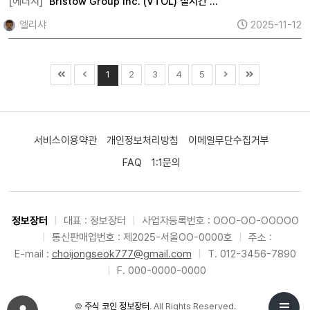
[에너지]
Bristow Group Inc. (VTOL) 실시간 …
엘리샤
2025-11-12
1
2
3
4
5
서비스이용약관
개인정보처리방침
이메일무단수집거부
FAQ
1:1문의
정보장터
|
대표 : 정보장터
|
사업자등록번호 : OOO-OO-OOOOO
|
통신판매업번호 : 제2025-서울OO-0000호
|
주소 :
E-mail :
choijongseok777@gmail.com
|
T. 012-3456-7890
|
F. 000-0000-0000
©
주식 코인 정보장터
. All Rights Reserved.