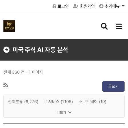
로그인
회원가입
추가메뉴
검
메
색
뉴
버
버
튼
튼
미국 주식 AI 자동 분석
전체 360 건 - 1 페이지
글쓰기
전체분류 (6,276)
IT서비스 (1,106)
소프트웨어 (19)
게임 (2)
메타버스 (1,197)
인공지능 (83)
반도체 (8)
더보기
IT하드웨어 (15)
디스플레이 (0)
전기차 (0)