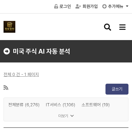
로그인
회원가입
추가메뉴
검
메
색
뉴
버
버
튼
튼
미국 주식 AI 자동 분석
전체 0 건 - 1 페이지
글쓰기
전체분류 (6,276)
IT서비스 (1,106)
소프트웨어 (19)
게임 (2)
메타버스 (1,197)
인공지능 (83)
반도체 (8)
더보기
IT하드웨어 (15)
디스플레이 (0)
전기차 (0)