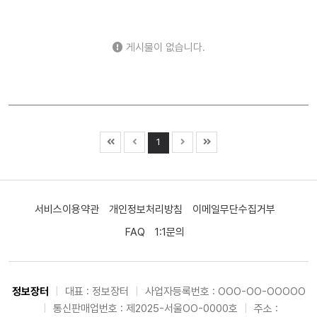
2차전지 (0)
자율주행 (0)
로봇 (0)
우주항공 (2)
자동차 (15)
조선 (0)
기계 (737)
방위산업 (0)
게시물이 없습니다.
건설 (11)
바이오 (0)
제약 (0)
의료기기 (1)
헬스케어 (0)
금융 (995)
증권 (0)
보험 (33)
은행 (98)
부동산 (267)
원자력 (0)
수소 (0)
풍력 (0)
태양광 (0)
에너지 (360)
화학 (18)
1
철강 (7)
금속 (281)
미디어 (0)
엔터테인먼트 (2)
광고 (0)
웹툰 (0)
여행 (1)
항공 (0)
카지노 (0)
면세점 (0)
화장품 (38)
의류 (575)
음식료 (154)
서비스이용약관
개인정보처리방침
이메일무단수집거부
유통 (28)
해운 (3)
물류 (0)
교육 (0)
지주사 (0)
FAQ
1:1문의
기타 (220)
정보장터
|
대표 : 정보장터
|
사업자등록번호 : OOO-OO-OOOOO
|
통신판매업번호 : 제2025-서울OO-0000호
|
주소 :