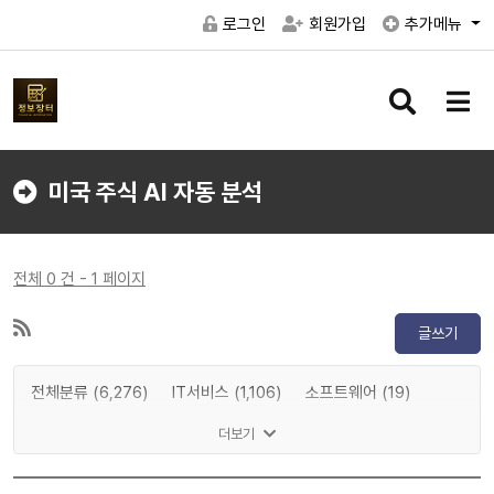
로그인
회원가입
추가메뉴
검
메
색
뉴
버
버
튼
튼
미국 주식 AI 자동 분석
전체 0 건 - 1 페이지
글쓰기
전체분류 (6,276)
IT서비스 (1,106)
소프트웨어 (19)
게임 (2)
메타버스 (1,197)
인공지능 (83)
반도체 (8)
더보기
IT하드웨어 (15)
디스플레이 (0)
전기차 (0)