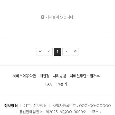
2차전지 (0)
자율주행 (0)
로봇 (0)
우주항공 (2)
자동차 (15)
조선 (0)
기계 (737)
방위산업 (0)
게시물이 없습니다.
건설 (11)
바이오 (0)
제약 (0)
의료기기 (1)
헬스케어 (0)
금융 (995)
증권 (0)
보험 (33)
은행 (98)
부동산 (267)
원자력 (0)
수소 (0)
풍력 (0)
태양광 (0)
에너지 (360)
화학 (18)
1
철강 (7)
금속 (281)
미디어 (0)
엔터테인먼트 (2)
광고 (0)
웹툰 (0)
여행 (1)
항공 (0)
카지노 (0)
면세점 (0)
화장품 (38)
의류 (575)
음식료 (154)
서비스이용약관
개인정보처리방침
이메일무단수집거부
유통 (28)
해운 (3)
물류 (0)
교육 (0)
지주사 (0)
FAQ
1:1문의
기타 (220)
정보장터
|
대표 : 정보장터
|
사업자등록번호 : OOO-OO-OOOOO
|
통신판매업번호 : 제2025-서울OO-0000호
|
주소 :