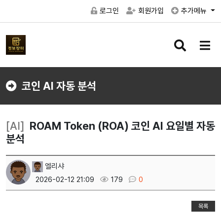
로그인
회원가입
추가메뉴
검
메
색
뉴
버
버
튼
튼
코인 AI 자동 분석
[AI]
ROAM Token (ROA) 코인 AI 요일별 자동
분석
엘리샤
2026-02-12 21:09
179
0
목록