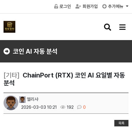
로그인
회원가입
추가메뉴
검
메
색
뉴
버
버
튼
튼
코인 AI 자동 분석
[기타]
ChainPort (RTX) 코인 AI 요일별 자동
분석
엘리샤
2026-03-03 10:21
192
0
목록