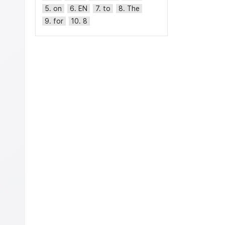
5. on
6. EN
7. to
8. The
9. for
10. 8