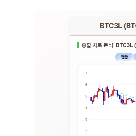
BTC3L (B
종합 차트 분석: BTC3L 
캔들
7
6
5
4
3
2