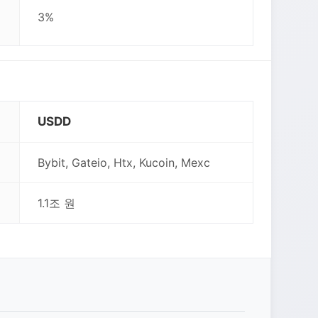
3%
USDD
Bybit, Gateio, Htx, Kucoin, Mexc
1.1조 원