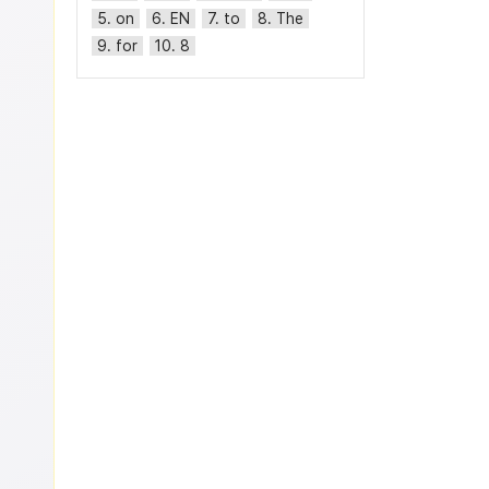
5. on
6. EN
7. to
8. The
9. for
10. 8