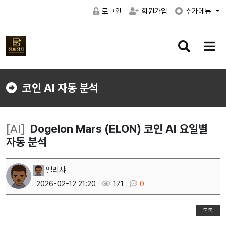
로그인
회원가입
추가메뉴
검
메
색
뉴
버
버
튼
튼
코인 AI 자동 분석
[AI]
Dogelon Mars (ELON) 코인 AI 요일별
자동 분석
엘리샤
2026-02-12 21:20
171
0
목록