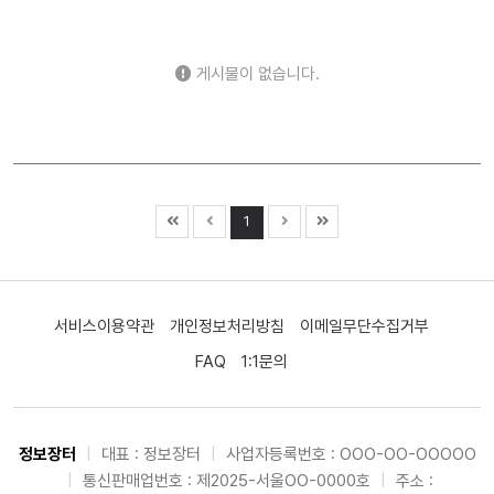
2차전지 (0)
자율주행 (0)
로봇 (0)
우주항공 (28)
자동차 (150)
조선 (19)
기계 (97)
방위산업 (0)
게시물이 없습니다.
건설 (110)
바이오 (49)
제약 (151)
의료기기 (80)
헬스케어 (71)
금융 (5)
증권 (40)
보험 (15)
은행 (10)
부동산 (8)
원자력 (0)
수소 (0)
풍력 (0)
태양광 (0)
에너지 (80)
화학 (146)
철강 (52)
1
금속 (39)
미디어 (0)
엔터테인먼트 (91)
광고 (0)
웹툰 (0)
여행 (35)
항공 (0)
카지노 (0)
면세점 (0)
화장품 (61)
의류 (80)
음식료 (95)
유통 (32)
서비스이용약관
개인정보처리방침
이메일무단수집거부
해운 (34)
물류 (0)
교육 (22)
지주사 (13)
FAQ
1:1문의
기타 (311)
정보장터
|
대표 : 정보장터
|
사업자등록번호 : OOO-OO-OOOOO
|
통신판매업번호 : 제2025-서울OO-0000호
|
주소 :