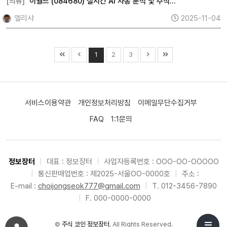
[의류]
이월드 (084680) 실시간 AI 자동 분석 및 주식…
엘리샤
2025-11-04
1
2
3
서비스이용약관
개인정보처리방침
이메일무단수집거부
FAQ
1:1문의
정보장터
|
대표 : 정보장터
|
사업자등록번호 : OOO-OO-OOOOO
|
통신판매업번호 : 제2025-서울OO-0000호
|
주소 :
E-mail :
choijongseok777@gmail.com
|
T. 012-3456-7890
|
F. 000-0000-0000
©
주식 코인 정보장터
. All Rights Reserved.