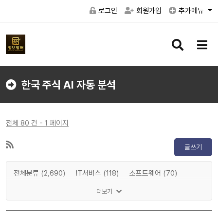
로그인
회원가입
추가메뉴
검
메
색
뉴
버
버
튼
튼
한국 주식 AI 자동 분석
전체 80 건 - 1 페이지
글쓰기
전체분류 (2,690)
IT서비스 (118)
소프트웨어 (70)
게임 (32)
메타버스 (16)
인공지능 (4)
반도체 (157)
더보기
IT하드웨어 (299)
디스플레이 (70)
전기차 (0)