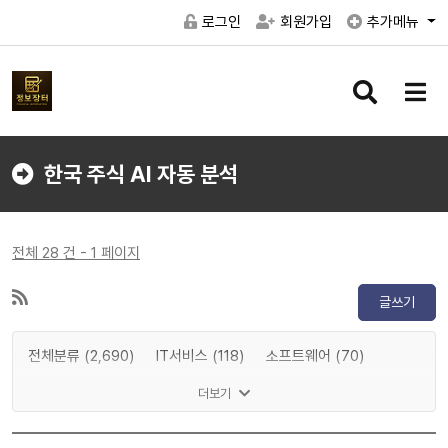
로그인
회원가입
추가메뉴
검
메
색
뉴
버
버
튼
튼
한국 주식 AI 자동 분석
전체 28 건 - 1 페이지
글쓰기
전체분류 (2,690)
IT서비스 (118)
소프트웨어 (70)
게임 (32)
메타버스 (16)
인공지능 (4)
반도체 (157)
더보기
IT하드웨어 (299)
디스플레이 (70)
전기차 (0)