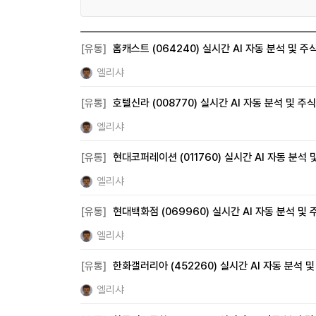
IT하드웨어 (299)
디스플레이 (70)
전기차 (0)
조선 (19)
기계 (97)
방위산업 (0)
건설 (110
증권 (40)
보험 (15)
은행 (10)
부동산 (8)
[유통]
홈캐스트 (064240) 실시간 AI 자동 분석 및 주
화학 (146)
철강 (52)
금속 (39)
미디어 (0)
엘리샤
카지노 (0)
면세점 (0)
화장품 (61)
의류 (80
[유통]
호텔신라 (008770) 실시간 AI 자동 분석 및 주
지주사 (13)
기타 (311)
엘리샤
[유통]
현대코퍼레이션 (011760) 실시간 AI 자동 분석
엘리샤
[유통]
현대백화점 (069960) 실시간 AI 자동 분석 및
엘리샤
[유통]
한화갤러리아 (452260) 실시간 AI 자동 분석 
엘리샤