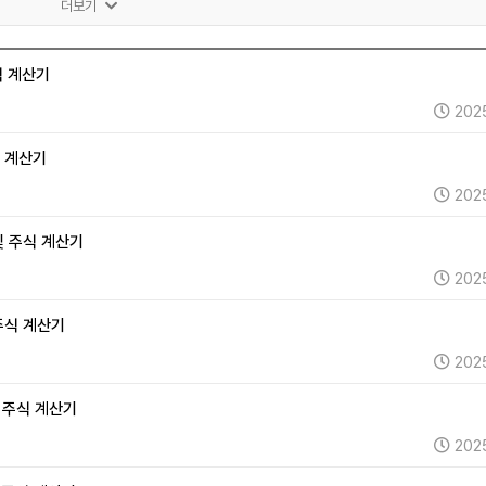
2차전지 (0)
자율주행 (0)
로봇 (0)
우주항공 (28)
자동차 (15
더보기
)
바이오 (49)
제약 (151)
의료기기 (80)
헬스케어 (71)
금융 (
원자력 (0)
수소 (0)
풍력 (0)
태양광 (0)
에너지 (80)
식 계산기
엔터테인먼트 (91)
광고 (0)
웹툰 (0)
여행 (35)
항공 (0)
202
)
음식료 (95)
유통 (32)
해운 (34)
물류 (0)
교육 (22)
식 계산기
202
 및 주식 계산기
202
 주식 계산기
202
및 주식 계산기
202