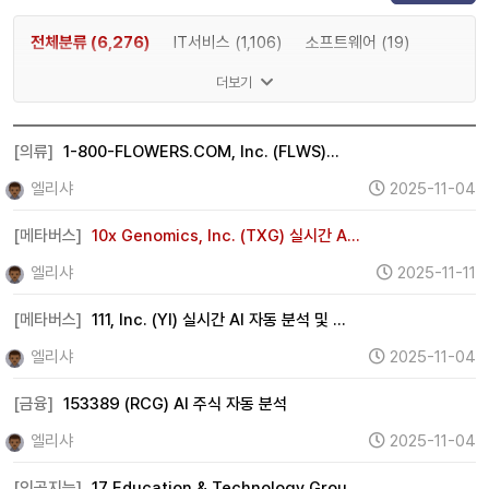
전체분류 (6,276)
IT서비스 (1,106)
소프트웨어 (19)
게임 (2)
메타버스 (1,197)
인공지능 (83)
반도체 (8)
더보기
IT하드웨어 (15)
디스플레이 (0)
전기차 (0)
2차전지 (0)
자율주행 (0)
로봇 (0)
우주항공 (2)
[의류]
1-800-FLOWERS.COM, Inc. (FLWS)…
자동차 (15)
조선 (0)
기계 (737)
방위산업 (0)
엘리샤
2025-11-04
건설 (11)
바이오 (0)
제약 (0)
의료기기 (1)
[메타버스]
10x Genomics, Inc. (TXG) 실시간 A…
헬스케어 (0)
금융 (995)
증권 (0)
보험 (33)
엘리샤
2025-11-11
은행 (98)
부동산 (267)
원자력 (0)
수소 (0)
[메타버스]
111, Inc. (YI) 실시간 AI 자동 분석 및 …
풍력 (0)
태양광 (0)
에너지 (360)
화학 (18)
엘리샤
2025-11-04
철강 (7)
금속 (281)
미디어 (0)
엔터테인먼트 (2)
광고 (0)
웹툰 (0)
여행 (1)
항공 (0)
카지노 (0)
[금융]
153389 (RCG) AI 주식 자동 분석
면세점 (0)
화장품 (38)
의류 (575)
음식료 (154)
엘리샤
2025-11-04
유통 (28)
해운 (3)
물류 (0)
교육 (0)
지주사 (0)
[인공지능]
17 Education & Technology Grou…