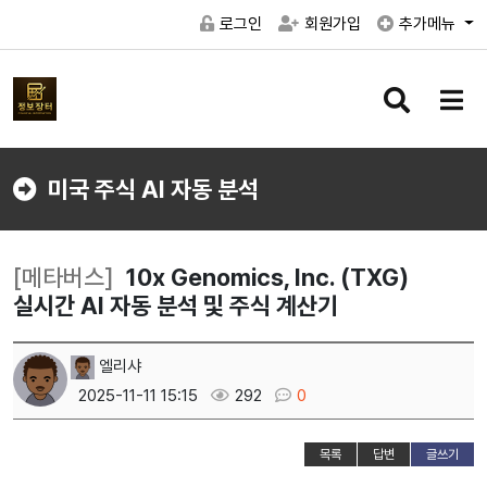
로그인
회원가입
추가메뉴
검
메
색
뉴
버
버
튼
튼
미국 주식 AI 자동 분석
[메타버스]
10x Genomics, Inc. (TXG)
실시간 AI 자동 분석 및 주식 계산기
엘리샤
2025-11-11 15:15
292
0
목록
답변
글쓰기