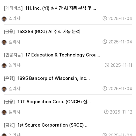
은행 (98)
부동산 (267)
원자력 (0)
수소 (0)
[메타버스]
111, Inc. (YI) 실시간 AI 자동 분석 및 …
풍력 (0)
태양광 (0)
에너지 (360)
화학 (18)
엘리샤
2025-11-04
철강 (7)
금속 (281)
미디어 (0)
엔터테인먼트 (2)
광고 (0)
웹툰 (0)
여행 (1)
항공 (0)
카지노 (0)
[금융]
153389 (RCG) AI 주식 자동 분석
면세점 (0)
화장품 (38)
의류 (575)
음식료 (154)
엘리샤
2025-11-04
유통 (28)
해운 (3)
물류 (0)
교육 (0)
지주사 (0)
[인공지능]
17 Education & Technology Grou…
기타 (220)
엘리샤
2025-11-11
[은행]
1895 Bancorp of Wisconsin, Inc…
엘리샤
2025-11-04
[금융]
1RT Acquisition Corp. (ONCH) 실…
엘리샤
2025-11-12
[금융]
1st Source Corporation (SRCE) …
엘리샤
2025-11-04