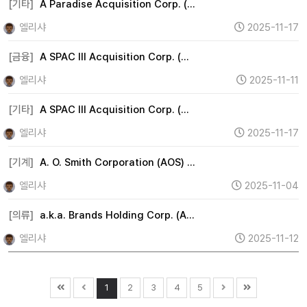
[기타]
A Paradise Acquisition Corp. (…
엘리샤
2025-11-17
[금융]
A SPAC III Acquisition Corp. (…
엘리샤
2025-11-11
[기타]
A SPAC III Acquisition Corp. (…
엘리샤
2025-11-17
[기계]
A. O. Smith Corporation (AOS) …
엘리샤
2025-11-04
[의류]
a.k.a. Brands Holding Corp. (A…
엘리샤
2025-11-12
1
2
3
4
5