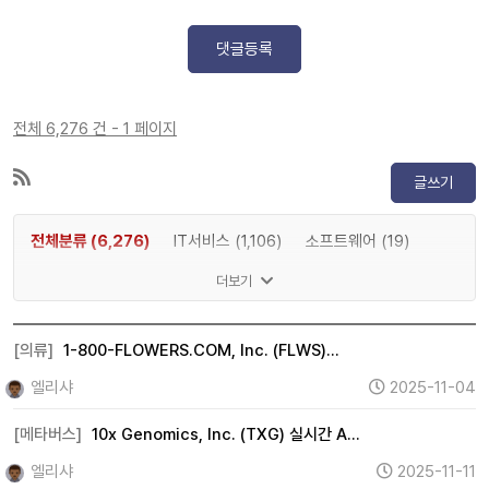
댓글등록
전체 6,276 건 - 1 페이지
글쓰기
전체분류 (6,276)
IT서비스 (1,106)
소프트웨어 (19)
게임 (2)
메타버스 (1,197)
인공지능 (83)
반도체 (8)
더보기
IT하드웨어 (15)
디스플레이 (0)
전기차 (0)
2차전지 (0)
자율주행 (0)
로봇 (0)
우주항공 (2)
[의류]
1-800-FLOWERS.COM, Inc. (FLWS)…
자동차 (15)
조선 (0)
기계 (737)
방위산업 (0)
엘리샤
2025-11-04
건설 (11)
바이오 (0)
제약 (0)
의료기기 (1)
[메타버스]
10x Genomics, Inc. (TXG) 실시간 A…
헬스케어 (0)
금융 (995)
증권 (0)
보험 (33)
엘리샤
2025-11-11