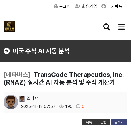
로그인
회원가입
추가메뉴
검
메
색
뉴
버
버
튼
튼
미국 주식 AI 자동 분석
[메타버스]
TransCode Therapeutics, Inc.
(RNAZ) 실시간 AI 자동 분석 및 주식 계산기
엘리샤
2025-11-12 07:57
190
0
목록
답변
글쓰기