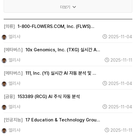
게임 (2)
메타버스 (1,197)
인공지능 (83)
반도체 (8)
더보기
IT하드웨어 (15)
디스플레이 (0)
전기차 (0)
2차전지 (0)
자율주행 (0)
로봇 (0)
우주항공 (2)
[의류]
1-800-FLOWERS.COM, Inc. (FLWS)…
자동차 (15)
조선 (0)
기계 (737)
방위산업 (0)
엘리샤
2025-11-04
건설 (11)
바이오 (0)
제약 (0)
의료기기 (1)
[메타버스]
10x Genomics, Inc. (TXG) 실시간 A…
헬스케어 (0)
금융 (995)
증권 (0)
보험 (33)
엘리샤
2025-11-11
은행 (98)
부동산 (267)
원자력 (0)
수소 (0)
[메타버스]
111, Inc. (YI) 실시간 AI 자동 분석 및 …
풍력 (0)
태양광 (0)
에너지 (360)
화학 (18)
엘리샤
2025-11-04
철강 (7)
금속 (281)
미디어 (0)
엔터테인먼트 (2)
광고 (0)
웹툰 (0)
여행 (1)
항공 (0)
카지노 (0)
[금융]
153389 (RCG) AI 주식 자동 분석
면세점 (0)
화장품 (38)
의류 (575)
음식료 (154)
엘리샤
2025-11-04
유통 (28)
해운 (3)
물류 (0)
교육 (0)
지주사 (0)
[인공지능]
17 Education & Technology Grou…
기타 (220)
엘리샤
2025-11-11