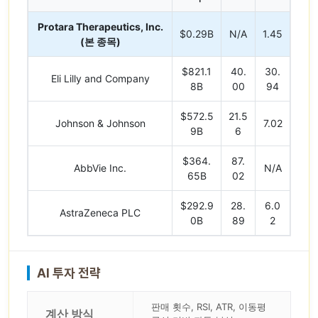
Protara Therapeutics, Inc.
$0.29B
N/A
1.45
(본 종목)
$821.1
40.
30.
Eli Lilly and Company
8B
00
94
$572.5
21.5
Johnson & Johnson
7.02
9B
6
$364.
87.
AbbVie Inc.
N/A
65B
02
$292.9
28.
6.0
AstraZeneca PLC
0B
89
2
AI 투자 전략
판매 횟수, RSI, ATR, 이동평
계산 방식