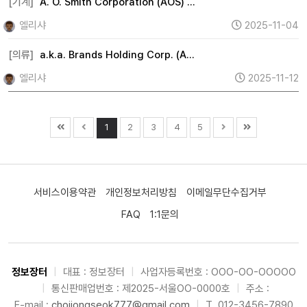
[기계]
A. O. Smith Corporation (AOS) …
엘리샤
2025-11-04
[의류]
a.k.a. Brands Holding Corp. (A…
엘리샤
2025-11-12
1
2
3
4
5
서비스이용약관
개인정보처리방침
이메일무단수집거부
FAQ
1:1문의
정보장터
|
대표 : 정보장터
|
사업자등록번호 : OOO-OO-OOOOO
|
통신판매업번호 : 제2025-서울OO-0000호
|
주소 :
E-mail :
choijongseok777@gmail.com
|
T. 012-3456-7890