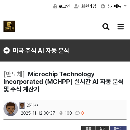
로그인
회원가입
추가메뉴
검
메
색
뉴
버
버
튼
튼
미국 주식 AI 자동 분석
[반도체]
Microchip Technology
Incorporated (MCHPP) 실시간 AI 자동 분석
및 주식 계산기
엘리샤
2025-11-12 08:37
108
0
목록
답변
글쓰기