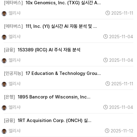
[메타버스]
10x Genomics, Inc. (TXG) 실시간 A…
헬스케어 (0)
금융 (995)
증권 (0)
보험 (33)
엘리샤
2025-11-11
은행 (98)
부동산 (267)
원자력 (0)
수소 (0)
[메타버스]
111, Inc. (YI) 실시간 AI 자동 분석 및 …
풍력 (0)
태양광 (0)
에너지 (360)
화학 (18)
엘리샤
2025-11-04
철강 (7)
금속 (281)
미디어 (0)
엔터테인먼트 (2)
광고 (0)
웹툰 (0)
여행 (1)
항공 (0)
카지노 (0)
[금융]
153389 (RCG) AI 주식 자동 분석
면세점 (0)
화장품 (38)
의류 (575)
음식료 (154)
엘리샤
2025-11-04
유통 (28)
해운 (3)
물류 (0)
교육 (0)
지주사 (0)
[인공지능]
17 Education & Technology Grou…
기타 (220)
엘리샤
2025-11-11
[은행]
1895 Bancorp of Wisconsin, Inc…
엘리샤
2025-11-04
[금융]
1RT Acquisition Corp. (ONCH) 실…
엘리샤
2025-11-12