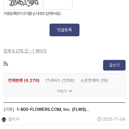
자동등록방지 숫자를 순서대로 입력하세요.
댓글등록
전체 6,276 건 - 1 페이지
글쓰기
전체분류 (6,276)
IT서비스 (1,106)
소프트웨어 (19)
게임 (2)
메타버스 (1,197)
인공지능 (83)
반도체 (8)
더보기
IT하드웨어 (15)
디스플레이 (0)
전기차 (0)
2차전지 (0)
자율주행 (0)
로봇 (0)
우주항공 (2)
[의류]
1-800-FLOWERS.COM, Inc. (FLWS)…
자동차 (15)
조선 (0)
기계 (737)
방위산업 (0)
엘리샤
2025-11-04
건설 (11)
바이오 (0)
제약 (0)
의료기기 (1)