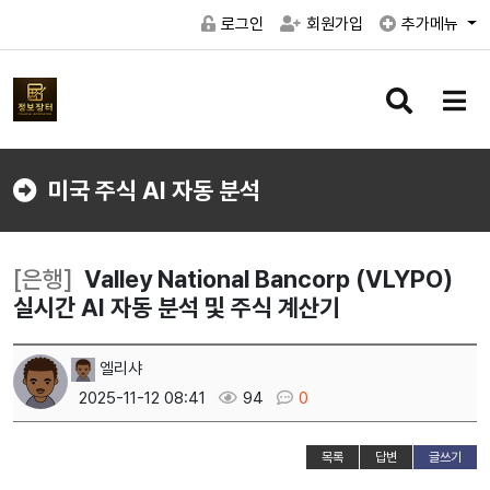
로그인
회원가입
추가메뉴
검
메
색
뉴
버
버
튼
튼
미국 주식 AI 자동 분석
[은행]
Valley National Bancorp (VLYPO)
실시간 AI 자동 분석 및 주식 계산기
엘리샤
2025-11-12 08:41
94
0
목록
답변
글쓰기