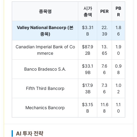
시가
PB
종목명
PER
총액
R
Valley National Bancorp (본
$3.31
22.
1.8
종목)
B
39
6
Canadian Imperial Bank of Co
$87.9
13.
1.9
mmerce
2B
65
0
$33.1
7.6
0.9
Banco Bradesco S.A.
9B
6
8
$17.9
7.3
1.0
Fifth Third Bancorp
3B
6
2
$3.15
11.6
1.1
Mechanics Bancorp
B
8
0
AI 투자 전략