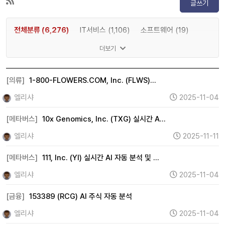
글쓰기
전체분류 (6,276)
IT서비스 (1,106)
소프트웨어 (19)
게임 (2)
메타버스 (1,197)
인공지능 (83)
반도체 (8)
더보기
IT하드웨어 (15)
디스플레이 (0)
전기차 (0)
2차전지 (0)
자율주행 (0)
로봇 (0)
우주항공 (2)
[의류]
1-800-FLOWERS.COM, Inc. (FLWS)…
자동차 (15)
조선 (0)
기계 (737)
방위산업 (0)
엘리샤
2025-11-04
건설 (11)
바이오 (0)
제약 (0)
의료기기 (1)
[메타버스]
10x Genomics, Inc. (TXG) 실시간 A…
헬스케어 (0)
금융 (995)
증권 (0)
보험 (33)
엘리샤
2025-11-11
은행 (98)
부동산 (267)
원자력 (0)
수소 (0)
[메타버스]
111, Inc. (YI) 실시간 AI 자동 분석 및 …
풍력 (0)
태양광 (0)
에너지 (360)
화학 (18)
엘리샤
2025-11-04
철강 (7)
금속 (281)
미디어 (0)
엔터테인먼트 (2)
광고 (0)
웹툰 (0)
여행 (1)
항공 (0)
카지노 (0)
[금융]
153389 (RCG) AI 주식 자동 분석
면세점 (0)
화장품 (38)
의류 (575)
음식료 (154)
엘리샤
2025-11-04