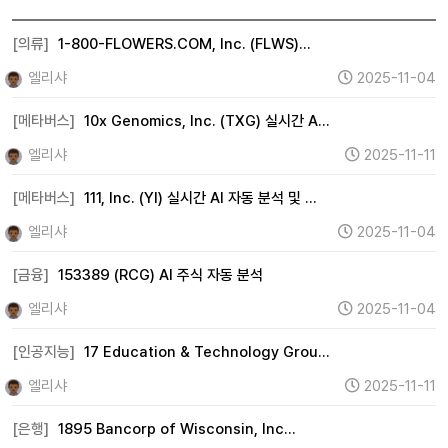
IT하드웨어 (15)
디스플레이 (0)
전기차 (0)
2차전지 (0)
자율주행 (0)
로봇 (0)
우주항공 (2)
[의류]
1-800-FLOWERS.COM, Inc. (FLWS)…
자동차 (15)
조선 (0)
기계 (737)
방위산업 (0)
엘리샤
2025-11-04
건설 (11)
바이오 (0)
제약 (0)
의료기기 (1)
[메타버스]
10x Genomics, Inc. (TXG) 실시간 A…
헬스케어 (0)
금융 (995)
증권 (0)
보험 (33)
엘리샤
2025-11-11
은행 (98)
부동산 (267)
원자력 (0)
수소 (0)
[메타버스]
111, Inc. (YI) 실시간 AI 자동 분석 및 …
풍력 (0)
태양광 (0)
에너지 (360)
화학 (18)
엘리샤
2025-11-04
철강 (7)
금속 (281)
미디어 (0)
엔터테인먼트 (2)
광고 (0)
웹툰 (0)
여행 (1)
항공 (0)
카지노 (0)
[금융]
153389 (RCG) AI 주식 자동 분석
면세점 (0)
화장품 (38)
의류 (575)
음식료 (154)
엘리샤
2025-11-04
유통 (28)
해운 (3)
물류 (0)
교육 (0)
지주사 (0)
[인공지능]
17 Education & Technology Grou…
기타 (220)
엘리샤
2025-11-11
[은행]
1895 Bancorp of Wisconsin, Inc…