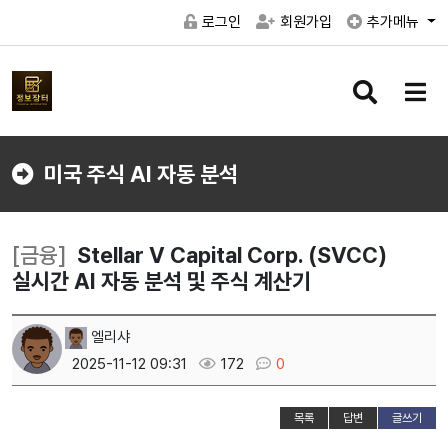
로그인
회원가입
추가메뉴
검
메
색
뉴
버
버
튼
튼
미국 주식 AI 자동 분석
[금융]
Stellar V Capital Corp. (SVCC)
실시간 AI 자동 분석 및 주식 계산기
엘리샤
2025-11-12 09:31
172
0
목록
답변
글쓰기