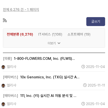
전체 6,276 건 - 1 페이지
글쓰기
전체분류 (6,276)
IT서비스 (1,106)
소프트웨어 (19)
게임 (2)
메타버스 (1,197)
인공지능 (83)
반도체 (8)
더보기
IT하드웨어 (15)
디스플레이 (0)
전기차 (0)
2차전지 (0)
자율주행 (0)
로봇 (0)
우주항공 (2)
[의류]
1-800-FLOWERS.COM, Inc. (FLWS)…
자동차 (15)
조선 (0)
기계 (737)
방위산업 (0)
엘리샤
2025-11-04
건설 (11)
바이오 (0)
제약 (0)
의료기기 (1)
[메타버스]
10x Genomics, Inc. (TXG) 실시간 A…
헬스케어 (0)
금융 (995)
증권 (0)
보험 (33)
엘리샤
2025-11-11
은행 (98)
부동산 (267)
원자력 (0)
수소 (0)
[메타버스]
111, Inc. (YI) 실시간 AI 자동 분석 및 …
풍력 (0)
태양광 (0)
에너지 (360)
화학 (18)
엘리샤
2025-11-04
철강 (7)
금속 (281)
미디어 (0)
엔터테인먼트 (2)