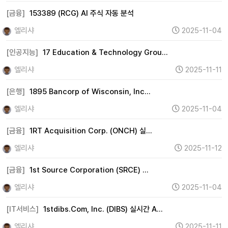
광고 (0)
웹툰 (0)
여행 (1)
항공 (0)
카지노 (0)
[금융]
153389 (RCG) AI 주식 자동 분석
면세점 (0)
화장품 (38)
의류 (575)
음식료 (154)
엘리샤
2025-11-04
유통 (28)
해운 (3)
물류 (0)
교육 (0)
지주사 (0)
[인공지능]
17 Education & Technology Grou…
기타 (220)
엘리샤
2025-11-11
[은행]
1895 Bancorp of Wisconsin, Inc…
엘리샤
2025-11-04
[금융]
1RT Acquisition Corp. (ONCH) 실…
엘리샤
2025-11-12
[금융]
1st Source Corporation (SRCE) …
엘리샤
2025-11-04
[IT서비스]
1stdibs.Com, Inc. (DIBS) 실시간 A…
엘리샤
2025-11-11