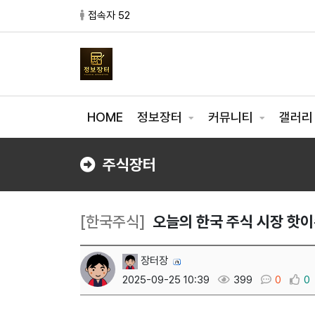
접속자 52
HOME
정보장터
커뮤니티
갤러
주식장터
[한국주식]
오늘의 한국 주식 시장 핫이슈
장터장
2025-09-25 10:39
399
0
0