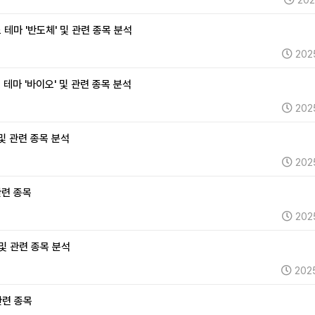
도 테마 '반도체' 및 관련 종목 분석
202
 테마 '바이오' 및 관련 종목 분석
202
 및 관련 종목 분석
202
관련 종목
202
 및 관련 종목 분석
202
관련 종목