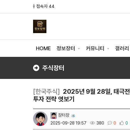
접속자 44
HOME
정보장터
커뮤니티
갤러
주식장터
[한국주식]
2025년 9월 28일, 태극
투자 전략 엿보기
장터장
2025-09-28 19:57
380
0
0