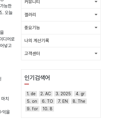
커뮤니티
 가능한
죠. 오늘
갤러리
중요기능
음을
아이디어로
나의 계산기록
불어넣고
고객센터
인기검색어
된
1. de
2. AC
3. 2025
4. gr
 마치
5. on
6. TO
7. EN
8. The
9. for
10. 8
 수익을
이