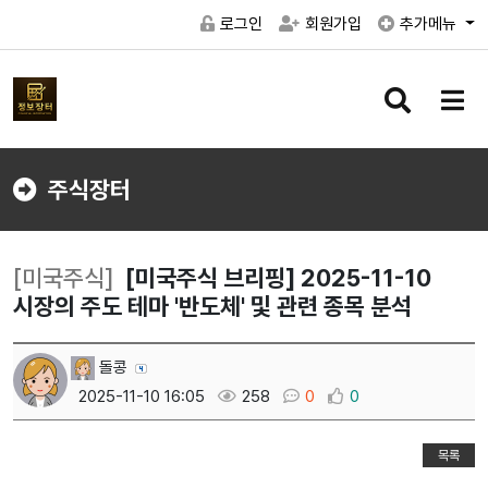
로그인
회원가입
추가메뉴
검
메
색
뉴
버
버
튼
튼
주식장터
[미국주식]
[미국주식 브리핑] 2025-11-10
시장의 주도 테마 '반도체' 및 관련 종목 분석
돌콩
2025-11-10 16:05
258
0
0
목록