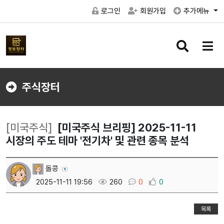
로그인
회원가입
추가메뉴
검
메
색
뉴
버
버
튼
튼
주식장터
[미국주식]
[미국주식 브리핑] 2025-11-11
시장의 주도 테마 '전기차' 및 관련 종목 분석
돌콩
2025-11-11 19:56
260
0
0
목록