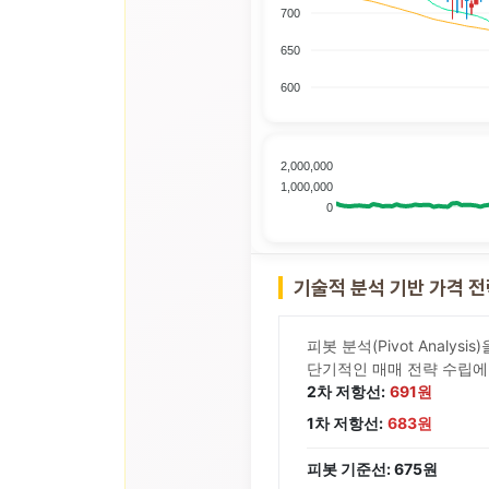
700
650
600
2,000,000
1,000,000
0
기술적 분석 기반 가격 
피봇 분석(Pivot Analy
단기적인 매매 전략 수립에
2차 저항선:
691원
1차 저항선:
683원
피봇 기준선: 675원